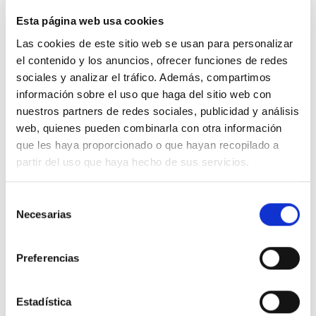
Esta página web usa cookies
El RESPONSABLE no se hace responsable de la
Las cookies de este sitio web se usan para personalizar
información y contenidos almacenados, a título
el contenido y los anuncios, ofrecer funciones de redes
enunciativo, pero no limitativo, en foros, chats,
sociales y analizar el tráfico. Además, compartimos
generadores de blogs, comentarios, redes sociales o
información sobre el uso que haga del sitio web con
cualquier otro medio que permita a terceros publicar
nuestros partners de redes sociales, publicidad y análisis
web, quienes pueden combinarla con otra información
contenidos de forma independiente en la página web
que les haya proporcionado o que hayan recopilado a
del RESPONSABLE. Sin embargo, y en cumplimiento
partir del uso que haya hecho de sus servicios.
de lo dispuesto en los artículos 11 y 16 de la LSSICE, se
pone a disposición de todos los usuarios, autoridades
S
y fuerzas de seguridad, colaborando de forma activa
Necesarias
e
en la retirada o, en su caso, bloqueo de todos aquellos
l
e
contenidos que puedan afectar o contravenir la
Preferencias
c
legislación nacional o internacional, los derechos de
c
terceros o la moral y el orden público. En caso de que
i
Estadística